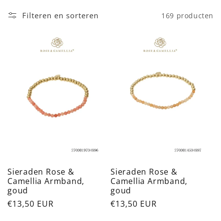
l
Filteren en sorteren
169 producten
l
e
c
t
i
e
:
Sieraden Rose &
Sieraden Rose &
Camellia Armband,
Camellia Armband,
goud
goud
Normale
€13,50 EUR
Normale
€13,50 EUR
prijs
prijs