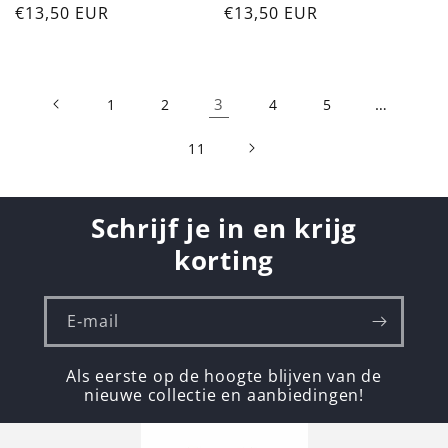
Normale
€13,50 EUR
Normale
€13,50 EUR
prijs
prijs
3
…
1
2
4
5
11
Schrijf je in en krijg
korting
E‑mail
Als eerste op de hoogte blijven van de
nieuwe collectie en aanbiedingen!