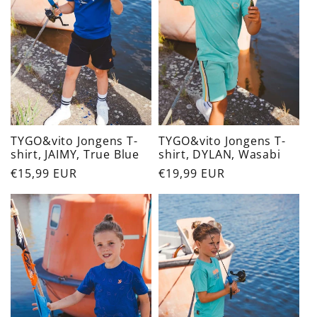
TYGO&vito Jongens T-
TYGO&vito Jongens T-
shirt, JAIMY, True Blue
shirt, DYLAN, Wasabi
Normaler
€15,99 EUR
Normaler
€19,99 EUR
Preis
Preis