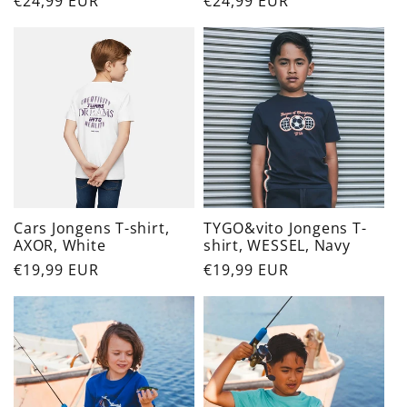
Normaler
€24,99 EUR
Normaler
€24,99 EUR
Preis
Preis
Cars Jongens T-shirt,
TYGO&vito Jongens T-
AXOR, White
shirt, WESSEL, Navy
Normaler
€19,99 EUR
Normaler
€19,99 EUR
Preis
Preis