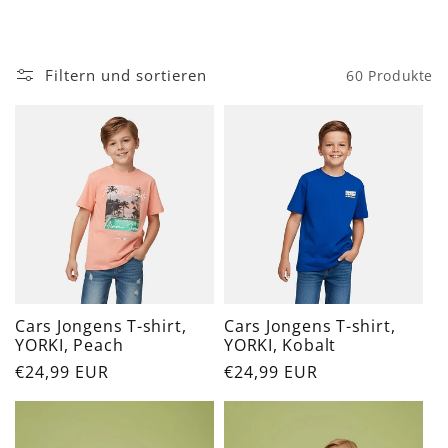
e
g
Filtern und sortieren
60 Produkte
o
r
i
e
:
Cars Jongens T-shirt,
Cars Jongens T-shirt,
YORKI, Peach
YORKI, Kobalt
Normaler
€24,99 EUR
Normaler
€24,99 EUR
Preis
Preis