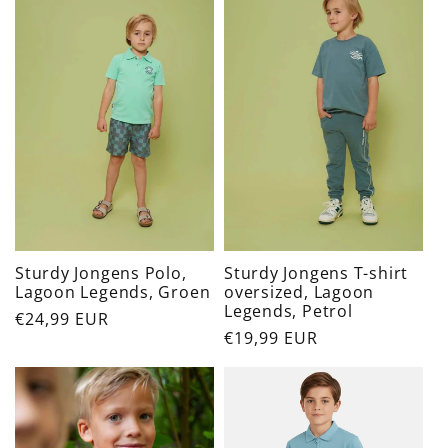
Sturdy Jongens Polo,
Sturdy Jongens T-shirt
Lagoon Legends, Groen
oversized, Lagoon
Legends, Petrol
Normaler
€24,99 EUR
Normaler
€19,99 EUR
Preis
Preis