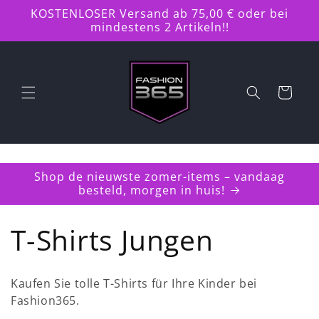
Direkt
KOSTENLOSER Versand ab 75,00 € oder bei
zum
mindestens 2 Artikeln!!
Inhalt
Warenkorb
Shop de nieuwste zomer-items – vandaag
besteld, morgen in huis!
K
T-Shirts Jungen
a
Kaufen Sie tolle T-Shirts für Ihre Kinder bei
t
Fashion365.