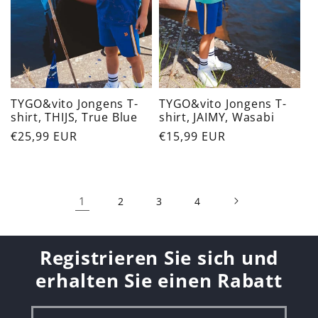
TYGO&vito Jongens T-
TYGO&vito Jongens T-
shirt, THIJS, True Blue
shirt, JAIMY, Wasabi
Normaler
€25,99 EUR
Normaler
€15,99 EUR
Preis
Preis
1
2
3
4
Registrieren Sie sich und
erhalten Sie einen Rabatt