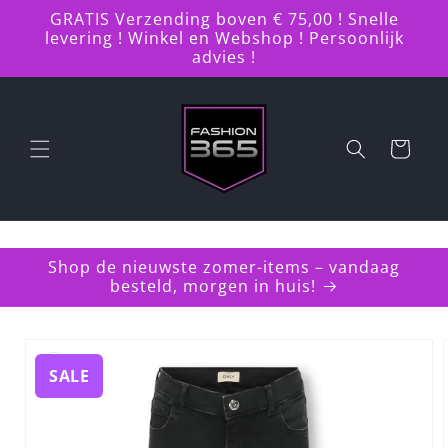
Meteen
GRATIS Verzending boven € 75,00 ! Snelle
naar de
levering ! Winkel en Webshop ! Persoonlijk
content
advies !
Winkelwagen
Shop de nieuwste zomer-items – vandaag
besteld, morgen in huis!
a direct naar
roductinformatie
SALE