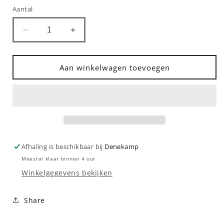
Aantal
Aantal
Aantal
verlagen
verhogen
voor
voor
Kids
Kids
Aan winkelwagen toevoegen
Only
Only
Girls
Girls
Jeans
Jeans
BLUSH,
BLUSH,
Flared,
Flared,
Washed
Washed
Black
Black
Afhaling is beschikbaar bij
Denekamp
Meestal klaar binnen 4 uur
Winkelgegevens bekijken
Share