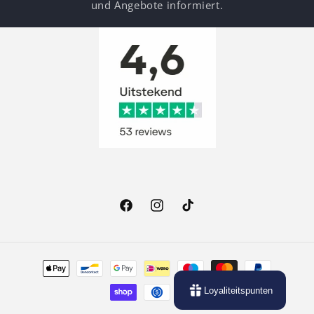
und Angebote informiert.
Facebook
Instagram
TikTok
Zahlungsmethoden
Loyaliteitspunten