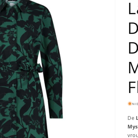
L
D
D
M
F
NI
De
Mys
vrou