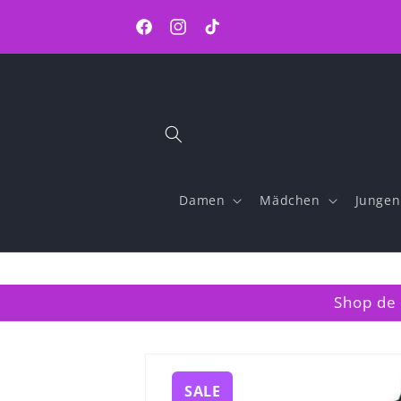
Direkt
zum
Inhalt
Facebook
Instagram
TikTok
Damen
Mädchen
Jungen
Shop de 
Zu
Produktinformationen
SALE
springen