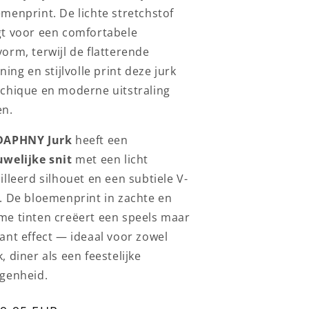
menprint. De lichte stretchstof
gt voor een comfortabele
orm, terwijl de flatterende
jning en stijlvolle print deze jurk
 chique en moderne uitstraling
en.
DAPHNY Jurk
heeft een
uwelijke snit
met een licht
illeerd silhouet en een subtiele V-
. De bloemenprint in zachte en
me tinten creëert een speels maar
ant effect — ideaal voor zowel
, diner als een feestelijke
egenheid.